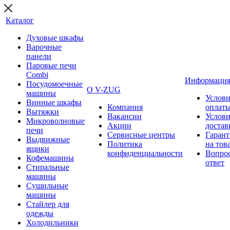
Каталог
Духовые шкафы
Варочные
панели
Паровые печи
Combi
Информаци
Посудомоечные
О V-ZUG
машины
Услови
Винные шкафы
Компания
оплат
Вытяжки
Вакансии
Услови
Микроволновые
Акции
достав
печи
Сервисные центры
Гарант
Выдвижные
Политика
на тов
ящики
конфиденциальности
Вопрос
Кофемашины
ответ
Стиральные
машины
Сушильные
машины
Стайлер для
одежды
Холодильники