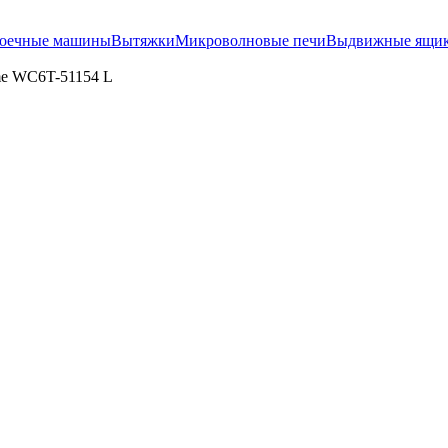
оечные машины
Вытяжки
Микроволновые печи
Выдвижные ящи
me WC6T-51154 L