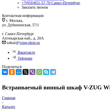
+7(916)051-57-70
Санкт-Петербург
Заказать звонок
Контактная информация
г. Москва,
ул. Дубининская, 57/1
г. Санкт-Петербург
Аптекарская наб., д. 20А
zakaz@
vzug-shop.ru
Вконтакте
Telegram
Поделиться
Встраиваемый винный шкаф V-ZUG Win
Главная
-
Каталог