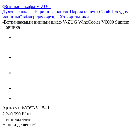
-
Винные шкафы V-ZUG
Духовые шкафы
Варочные панели
Паровые печи Combi
Посудом
машины
Стайлер для одежды
Холодильники
-
Встраиваемый винный шкаф V-ZUG WineCooler V6000 Supre
Новинка
Артикул:
WC6T-51154 L
2 240 990
₽
/шт
Нет в наличии
Нашли дешевле?