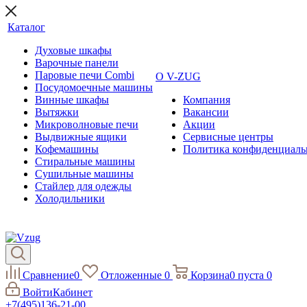
Каталог
Духовые шкафы
Варочные панели
Паровые печи Combi
О V-ZUG
Посудомоечные машины
Винные шкафы
Компания
Вытяжки
Вакансии
Микроволновые печи
Акции
Выдвижные ящики
Сервисные центры
Кофемашины
Политика конфиденциаль
Стиральные машины
Сушильные машины
Стайлер для одежды
Холодильники
Сравнение
0
Отложенные
0
Корзина
0
пуста
0
Войти
Кабинет
+7(495)136-21-00‬