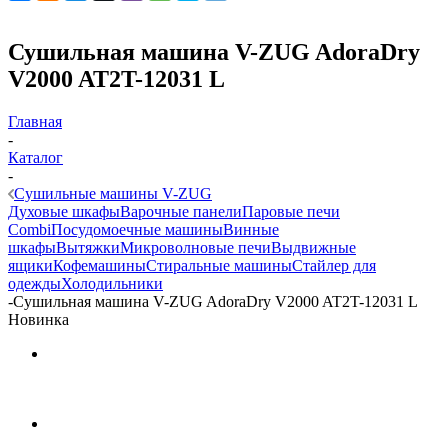
Сушильная машина V-ZUG AdoraDry
V2000 AT2T-12031 L
Главная
-
Каталог
-
Сушильные машины V-ZUG
Духовые шкафы
Варочные панели
Паровые печи
Combi
Посудомоечные машины
Винные
шкафы
Вытяжки
Микроволновые печи
Выдвижные
ящики
Кофемашины
Стиральные машины
Стайлер для
одежды
Холодильники
-
Сушильная машина V-ZUG AdoraDry V2000 AT2T-12031 L
Новинка