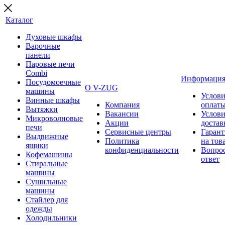
Каталог
Духовые шкафы
Варочные
панели
Паровые печи
Combi
Информаци
Посудомоечные
О V-ZUG
машины
Услови
Винные шкафы
Компания
оплат
Вытяжки
Вакансии
Услови
Микроволновые
Акции
достав
печи
Сервисные центры
Гарант
Выдвижные
Политика
на тов
ящики
конфиденциальности
Вопрос
Кофемашины
ответ
Стиральные
машины
Сушильные
машины
Стайлер для
одежды
Холодильники