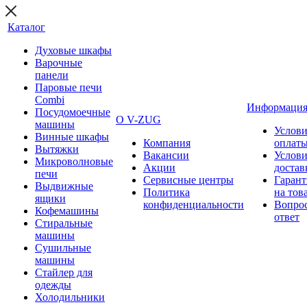
Каталог
Духовые шкафы
Варочные
панели
Паровые печи
Combi
Информаци
Посудомоечные
О V-ZUG
машины
Услови
Винные шкафы
Компания
оплат
Вытяжки
Вакансии
Услови
Микроволновые
Акции
достав
печи
Сервисные центры
Гарант
Выдвижные
Политика
на тов
ящики
конфиденциальности
Вопрос
Кофемашины
ответ
Стиральные
машины
Сушильные
машины
Стайлер для
одежды
Холодильники