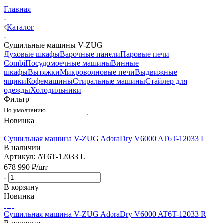
Главная
-
Каталог
-
Сушильные машины V-ZUG
Духовые шкафы
Варочные панели
Паровые печи
Combi
Посудомоечные машины
Винные
шкафы
Вытяжки
Микроволновые печи
Выдвижные
ящики
Кофемашины
Стиральные машины
Стайлер для
одежды
Холодильники
Фильтр
По умолчанию
Новинка
Сушильная машина V-ZUG AdoraDry V6000 AT6T-12033 L
В наличии
Артикул: AT6T-12033 L
678 990
₽
/шт
-
+
В корзину
Новинка
Сушильная машина V-ZUG AdoraDry V6000 AT6T-12033 R
В наличии