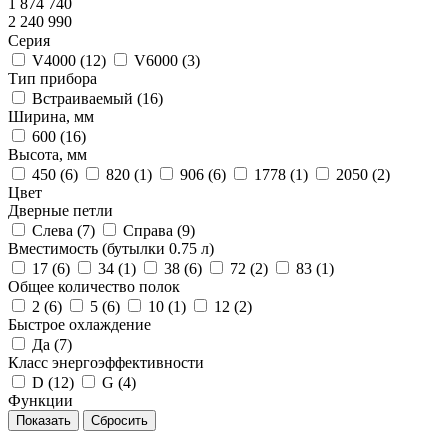
1 874 740
2 240 990
Серия
V4000 (
12
)
V6000 (
3
)
Тип прибора
Встраиваемый (
16
)
Ширина, мм
600 (
16
)
Высота, мм
450 (
6
)
820 (
1
)
906 (
6
)
1778 (
1
)
2050 (
2
)
Цвет
Дверные петли
Слева (
7
)
Справа (
9
)
Вместимость (бутылки 0.75 л)
17 (
6
)
34 (
1
)
38 (
6
)
72 (
2
)
83 (
1
)
Общее количество полок
2 (
6
)
5 (
6
)
10 (
1
)
12 (
2
)
Быстрое охлаждение
Да (
7
)
Класс энергоэффективности
D (
12
)
G (
4
)
Функции
Сбросить