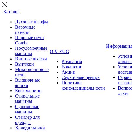
Каталог
Духовые шкафы
Варочные
панели
Паровые печи
Combi
Информаци
Посудомоечные
О V-ZUG
машины
Услови
Винные шкафы
Компания
оплат
Вытяжки
Вакансии
Услови
Микроволновые
Акции
достав
печи
Сервисные центры
Гарант
Выдвижные
Политика
на тов
ящики
конфиденциальности
Вопрос
Кофемашины
ответ
Стиральные
машины
Сушильные
машины
Стайлер для
одежды
Холодильники