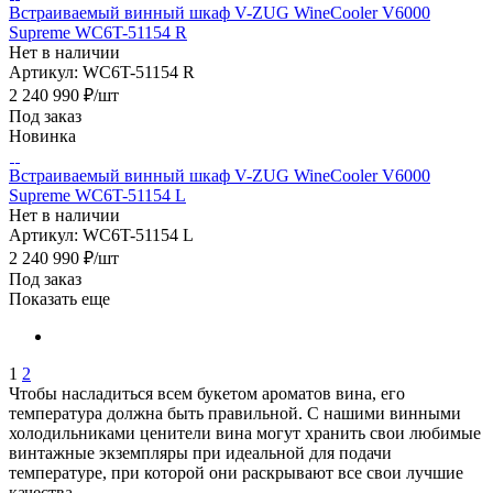
Встраиваемый винный шкаф V-ZUG WineCooler V6000
Supreme WC6T-51154 R
Нет в наличии
Артикул: WC6T-51154 R
2 240 990
₽
/шт
Под заказ
Новинка
Встраиваемый винный шкаф V-ZUG WineCooler V6000
Supreme WC6T-51154 L
Нет в наличии
Артикул: WC6T-51154 L
2 240 990
₽
/шт
Под заказ
Показать еще
1
2
Чтобы насладиться всем букетом ароматов вина, его
температура должна быть правильной. С нашими винными
холодильниками ценители вина могут хранить свои любимые
винтажные экземпляры при идеальной для подачи
температуре, при которой они раскрывают все свои лучшие
качества.