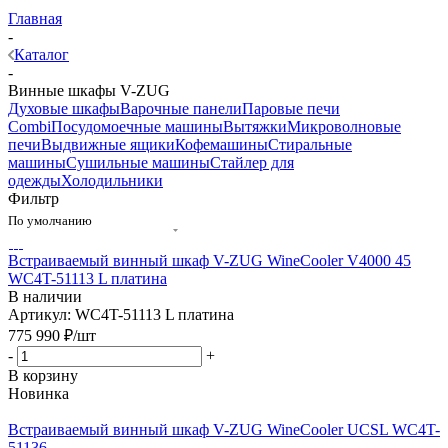
Главная
-
Каталог
-
Винные шкафы V-ZUG
Духовые шкафы
Варочные панели
Паровые печи
Combi
Посудомоечные машины
Вытяжки
Микроволновые
печи
Выдвижные ящики
Кофемашины
Стиральные
машины
Сушильные машины
Стайлер для
одежды
Холодильники
Фильтр
По умолчанию
Встраиваемый винный шкаф V-ZUG WineCooler V4000 45
WC4T-51113 L платина
В наличии
Артикул: WC4T-51113 L платина
775 990
₽
/шт
-
+
В корзину
Новинка
Встраиваемый винный шкаф V-ZUG WineCooler UCSL WC4T-
51136