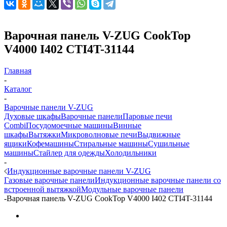
Варочная панель V-ZUG CookTop
V4000 I402 CTI4T-31144
Главная
-
Каталог
-
Варочные панели V-ZUG
Духовые шкафы
Варочные панели
Паровые печи
Combi
Посудомоечные машины
Винные
шкафы
Вытяжки
Микроволновые печи
Выдвижные
ящики
Кофемашины
Стиральные машины
Сушильные
машины
Стайлер для одежды
Холодильники
-
Индукционные варочные панели V-ZUG
Газовые варочные панели
Индукционные варочные панели со
встроенной вытяжкой
Модульные варочные панели
-
Варочная панель V-ZUG CookTop V4000 I402 CTI4T-31144