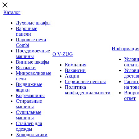
Каталог
Духовые шкафы
Варочные
панели
Паровые печи
Combi
Информаци
Посудомоечные
О V-ZUG
машины
Услови
Винные шкафы
Компания
оплат
Вытяжки
Вакансии
Услови
Микроволновые
Акции
достав
печи
Сервисные центры
Гарант
Выдвижные
Политика
на тов
ящики
конфиденциальности
Вопрос
Кофемашины
ответ
Стиральные
машины
Сушильные
машины
Стайлер для
одежды
Холодильники