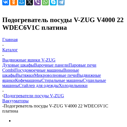
Подогреватель посуды V-ZUG V4000 22
WDEC6V1C платина
Главная
-
Каталог
-
Выдвижные ящики V-ZUG
Духовые шкафы
Варочные панели
Паровые печи
Combi
Посудомоечные машины
Винные
шкафы
Вытяжки
Микроволновые печи
Выдвижные
ящики
Кофемашины
Стиральные машины
Сушильные
машины
Стайлер для одежды
Холодильники
-
Подогреватели посуды V-ZUG
Вакууматоры
-
Подогреватель посуды V-ZUG V4000 22 WDEC6V1C
платина