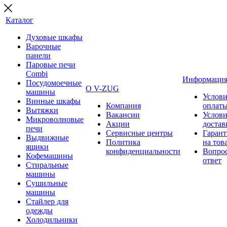
Каталог
Духовые шкафы
Варочные
панели
Паровые печи
Combi
Информаци
Посудомоечные
О V-ZUG
машины
Услови
Винные шкафы
Компания
оплат
Вытяжки
Вакансии
Услови
Микроволновые
Акции
достав
печи
Сервисные центры
Гарант
Выдвижные
Политика
на тов
ящики
конфиденциальности
Вопрос
Кофемашины
ответ
Стиральные
машины
Сушильные
машины
Стайлер для
одежды
Холодильники