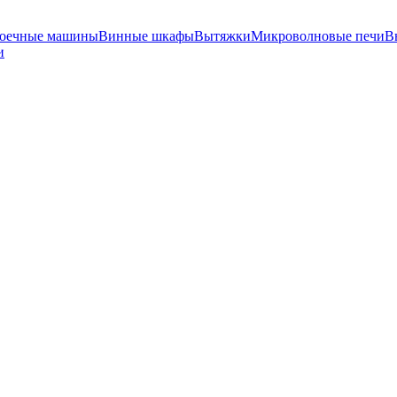
оечные машины
Винные шкафы
Вытяжки
Микроволновые печи
В
и