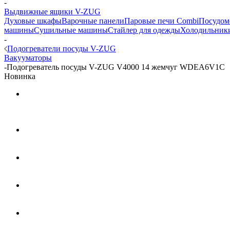
-
Выдвижные ящики V-ZUG
Духовые шкафы
Варочные панели
Паровые печи Combi
Посудом
машины
Сушильные машины
Стайлер для одежды
Холодильник
-
Подогреватели посуды V-ZUG
Вакууматоры
-
Подогреватель посуды V-ZUG V4000 14 жемчуг WDEA6V1C
Новинка