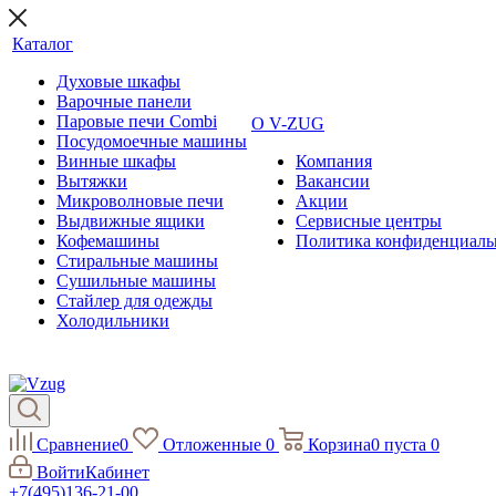
Каталог
Духовые шкафы
Варочные панели
Паровые печи Combi
О V-ZUG
Посудомоечные машины
Винные шкафы
Компания
Вытяжки
Вакансии
Микроволновые печи
Акции
Выдвижные ящики
Сервисные центры
Кофемашины
Политика конфиденциаль
Стиральные машины
Сушильные машины
Стайлер для одежды
Холодильники
Сравнение
0
Отложенные
0
Корзина
0
пуста
0
Войти
Кабинет
+7(495)136-21-00‬