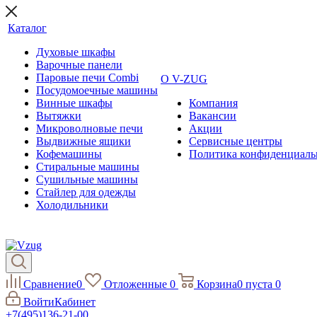
Каталог
Духовые шкафы
Варочные панели
Паровые печи Combi
О V-ZUG
Посудомоечные машины
Винные шкафы
Компания
Вытяжки
Вакансии
Микроволновые печи
Акции
Выдвижные ящики
Сервисные центры
Кофемашины
Политика конфиденциаль
Стиральные машины
Сушильные машины
Стайлер для одежды
Холодильники
Сравнение
0
Отложенные
0
Корзина
0
пуста
0
Войти
Кабинет
+7(495)136-21-00‬