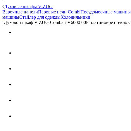
-
Духовые шкафы V-ZUG
Варочные панели
Паровые печи Combi
Посудомоечные машины
машины
Стайлер для одежды
Холодильники
-
Духовой шкаф V-ZUG Combair V6000 60P платиновое стекло 