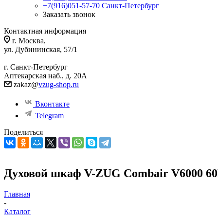
+7(916)051-57-70
Санкт-Петербург
Заказать звонок
Контактная информация
г. Москва,
ул. Дубининская, 57/1
г. Санкт-Петербург
Аптекарская наб., д. 20А
zakaz@
vzug-shop.ru
Вконтакте
Telegram
Поделиться
Духовой шкаф V-ZUG Combair V6000 60P
Главная
-
Каталог