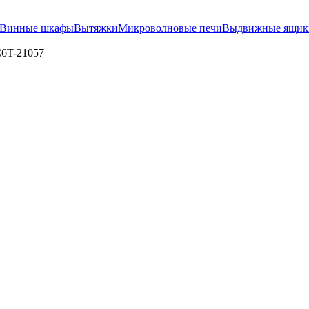
Винные шкафы
Вытяжки
Микроволновые печи
Выдвижные ящик
C6T-21057