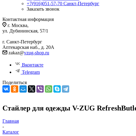
+7(916)051-57-70
Санкт-Петербург
Заказать звонок
Контактная информация
г. Москва,
ул. Дубининская, 57/1
г. Санкт-Петербург
Аптекарская наб., д. 20А
zakaz@
vzug-shop.ru
Вконтакте
Telegram
Поделиться
Стайлер для одежды V-ZUG RefreshBut
Главная
-
Каталог