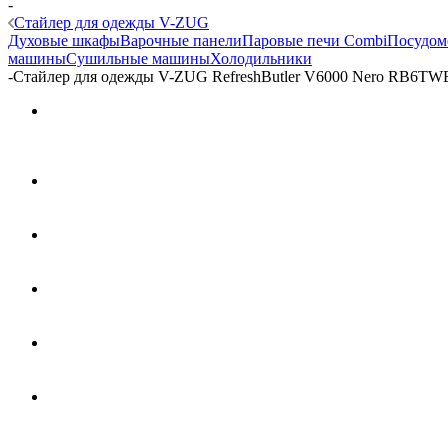
-
Стайлер для одежды V-ZUG
Духовые шкафы
Варочные панели
Паровые печи Combi
Посудом
машины
Сушильные машины
Холодильники
-
Стайлер для одежды V-ZUG RefreshButler V6000 Nero RB6T