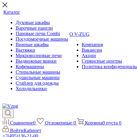
Каталог
Духовые шкафы
Варочные панели
Паровые печи Combi
О V-ZUG
Посудомоечные машины
Винные шкафы
Компания
Вытяжки
Вакансии
Микроволновые печи
Акции
Выдвижные ящики
Сервисные центры
Кофемашины
Политика конфиденциаль
Стиральные машины
Сушильные машины
Стайлер для одежды
Холодильники
Сравнение
0
Отложенные
0
Корзина
0
пуста
0
Войти
Кабинет
+7(495)136-21-00‬