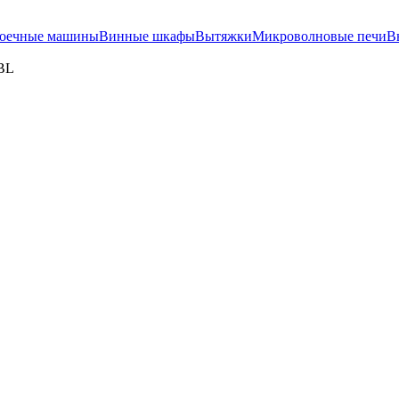
оечные машины
Винные шкафы
Вытяжки
Микроволновые печи
В
WBL